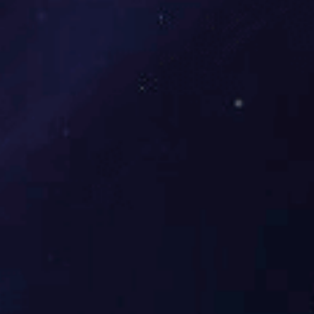
全国首台参数跨代升级改造机组实现满负荷试运行
9月20日19时12分，由公司研制的天津国能盘山发电有限
责任公司...
2024-09-21