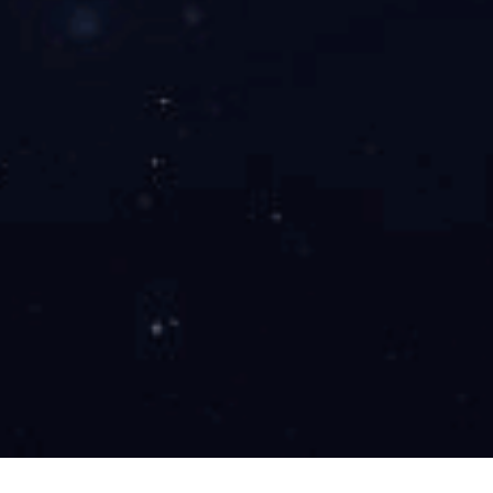
电机公司中标尼泊尔马楠马相迪水电站2台冲击式机组
3月25日，电机公司收到中标通知书，成功中标尼泊尔马
楠马相迪...
2025-03-30