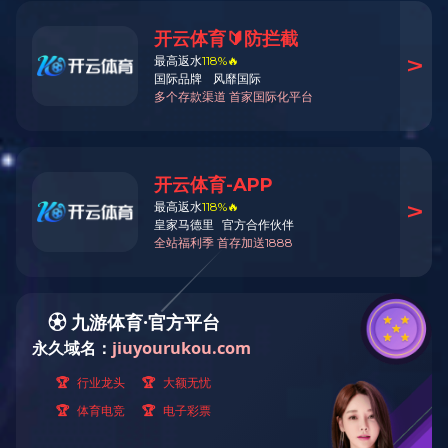
2023年
2022年
2021年
2020年
2019年
2018年
2017年
2016年
2015年
2014年