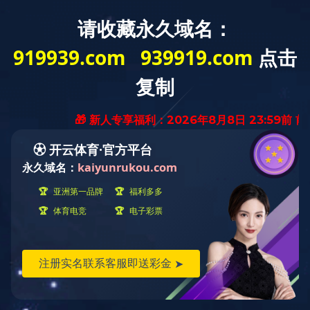
NEWS CENTER
企业新闻
企业新闻
2025年
2024年