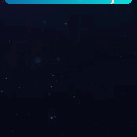
中文名：哈尔滨电气
英文名：HARBIN ELECTRIC
股票代码：01133.HK
公司概况
投资者关系
企业新闻
产品业务
科技创新
电话：0451-58598000 传真：0451-82162088
地址：哈尔滨市松北区创新一路1399号
电邮编：150028
哈电气股份主要企业
版权所有：乐竞体育在线
黑ICP备15007831号-1
黑公网安备23010902000452号
联系我们
|
法律声明
|
隐私声明
mk网页版登录入口
|
XINGKONG.COM
|
乐竞(中国)lejing·官方网页版
|
华体会官方端网站登录入口
|
lejing. com
|
火博(中国)HUOBO官方网站
|