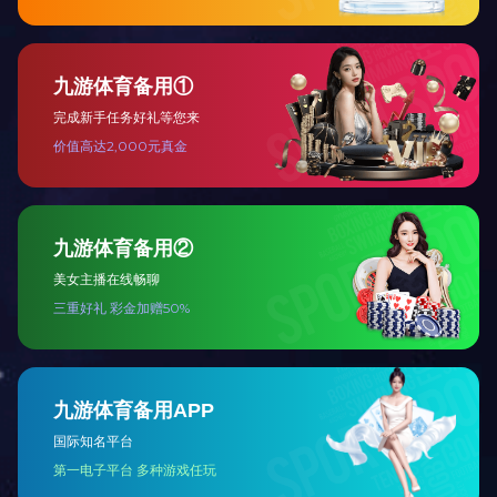
上一篇：
国际公司成功获颁临时移交证书
下一篇：
电机公司参与研制的巴塘水电站第三台机组通过72小
时试运行
分享到
股票代码信息