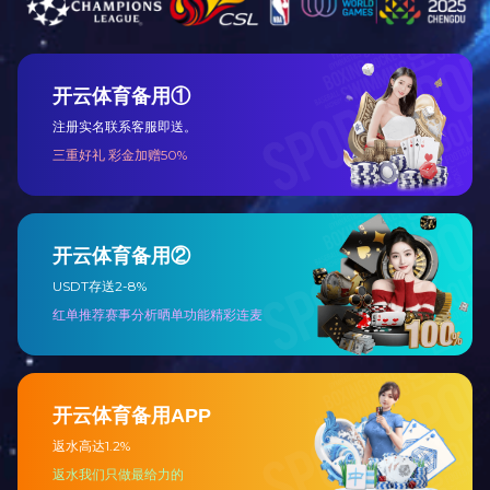
日前，汽轮机公司自主研制的HGT16燃气
轮机燃油燃气发生器一次点火成功，顺利进入
慢车运行状态，并成功达到满负荷工况。
汽轮机公司16兆瓦级HGT16燃气轮机长6
米、宽2.4米、高2.8米，输出功率超过16兆
瓦，热效率可达36%，各项指标达到世界先进
水平。