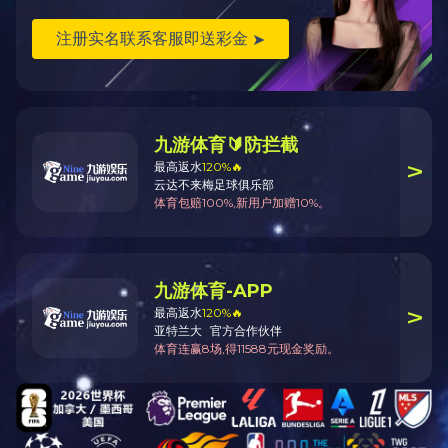
2013年
2012年
2011年
2010年
2009年
2008年
汽轮机公司自主研制的16兆瓦燃气轮机实现满
负荷试车
来源：
浏览量：
发布时间：2025-07-22